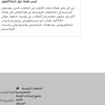
ليس فقط حول لجنة القبول
في كل عام، هناك مئات الألوف من الطلاب الذين يتقدمون
للدراسة إلى الجامعات الروسية. في هذا العام، كان هناك
أكثر من مليون متقدم من الطلاب في روسيا. منهم، حوالي
620 ألف طالب تم تسجيلهم في برامج ودراسات
البكالوريوس، وشهادات التخصص والخبرة وفي دراسات
الماجستير.
الجامعات الروسية
اللغة الروسي
مناطقروسيا
جميع إصدارات المجلة
الأخبار
التأشيرة (ا
الشركاء