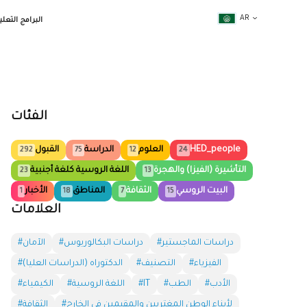
AR
البرامج التعلي
الفئات
HED_people
العلوم
الدراسة
القبول
292
75
12
24
التأشيرة (الفيزا) والهجرة
اللغة الروسية كلغة أجنبية
23
13
البيت الروسي
الثقافة
المناطق
الأخبار
1
18
7
15
العلامات
#دراسات الماجستير
#دراسات البكالوريوس
#الآمان
#الفيزياء
#التصنيف
#الدكتوراه (الدراسات العليا)
#الأدب
#الطب
#IT
#اللغة الروسية
#الكيمياء
#لأبناء الوطن المغتربين والمقيمين في الخارج
#الثقافة