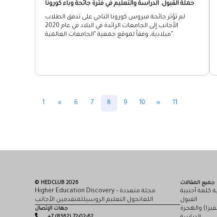
حملة القبول. الدراسة والتعليم في فترة جائحة وباء كورونا
لم تؤثر جائحة فيروس كورونا التاجي على تدفق الطلاب
الأجانب إلى الجامعات الرائدة في البلاد في عام 2020
ميلادية، وفقاً لموقع جمعية "الجامعات العالمية".
1
«
6
7
8
9
10
»
11
جميع المقالات
© HEDCLUB 2026
ة كلغة أجنبية
Higher Education Discovery – مجلة متعددة
القبول
اللغاتحول التعليم الروسيللمتقدمين الأجانب
لفيزا) والهجرة
جهات الإتصال
+7 (8362) 72-02-62