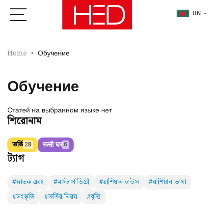
BN
Home
Обучение
Обучение
Статей на выбранном языке нет
শিরোনাম
ভর্তি
रूसी घर
28
6
ট্যাগ
#স্নাতক এবং
#মাস্টার্স ডিগ্রী
#রাশিয়ান হাউস
#রাশিয়ান ভাষা
#সংস্কৃতি
#ভর্তির নিয়ম
#বৃত্তি