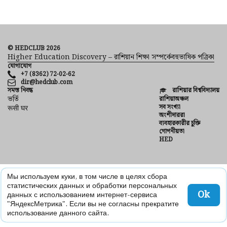
© HEDCLUB 2026
Higher Education Discovery – রাশিয়ান শিক্ষা সম্পর্কেবহুভাষিক পত্রিকা
যোগাযোগ
+7 (8362) 72-02-62
dir@hedclub.com
সমস্ত নিবন্ধ
রাশিয়ার বিশ্ববিদ্যালয়
ভর্তি
রাশিয়াঅঞ্চল
সব সংখ্যা
रूसी घर
অংশীদাররা
ব্যবহারকারীর চুক্তি
গোপনীয়তা
HED
Мы используем куки, в том числе в целях сбора
статистических данных и обработки персональных
Ok
данных с использованием интернет-сервиса
"ЯндексМетрика". Если вы не согласны прекратите
использование данного сайта.