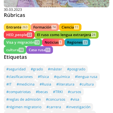
30.03.2023
Rúbricas
Entrante
Formación
Ciencia
263
74
11
HED_people
El ruso como lengua extranjera
22
24
Visa y migración
Noticias
Regiones
13
1
23
cultura
Casa rusa
10
11
Etiquetas
#seguridad
#grado
#máster
#posgrado
#clasificaciones
#física
#química
#lengua rusa
#IT
#medicina
#Rusia
#literatura
#cultura
#compatriotas
#becas
#TRKI
#cursos
#reglas de admisión
#concursos
#visa
#régimen migratorio
#carrera
#investigación