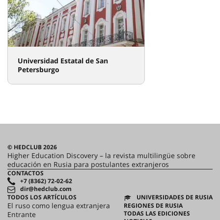
© HEDCLUB 2026
Higher Education Discovery – la revista multilingüe sobre
educación en Rusia para postulantes extranjeros
CONTACTOS
+7 (8362) 72-02-62
dir@hedclub.com
TODOS LOS ARTÍCULOS
UNIVERSIDADES DE RUSIA
El ruso como lengua extranjera
REGIONES DE RUSIA
TODAS LAS EDICIONES
Entrante
NOTICIAS
Visa y migración
SOCIOS
Formación
ACUERDO DE USUARIO
Ciencia
CONFIDENCIALIDAD
HED_people
HED
Casa rusa
Regiones
cultura