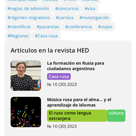
Casa rusa
№ 10 (30) 2023
Música rusa para el alma... y el
aprendizaje de idiomas
El ruso como lengua
cultura
extranjera
№ 10 (30) 2023
Universidad Tecnológica Estatal de Moscú "STANKIN"
Entrante
№ 10 (30) 2023
Universidad Estatal de Kubán
Entrante
№ 10 (30) 2023
La formación en Rusia para
ciudadanos chilenos