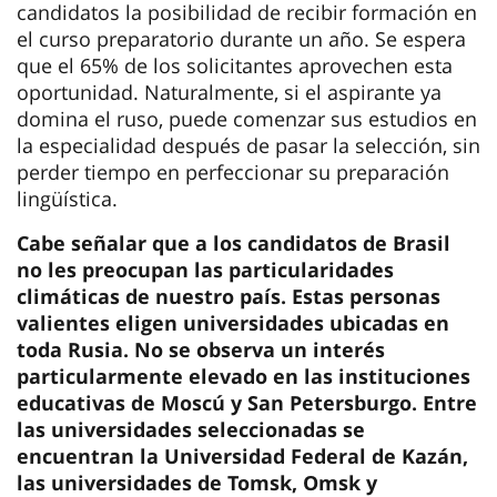
no les preocupan las particularidades
climáticas de nuestro país. Estas personas
valientes eligen universidades ubicadas en
toda Rusia. No se observa un interés
particularmente elevado en las instituciones
educativas de Moscú y San Petersburgo. Entre
las universidades seleccionadas se
encuentran la Universidad Federal de Kazán,
las universidades de Tomsk, Omsk y
Novosibirsk. La Universidad Federal del
Lejano Oriente goza de una popularidad
especial, y presume de una Asociación de
Estudiantes Brasileños impresionante.
14.12.2023
Rúbricas
Entrante
Formación
Ciencia
263
74
11
HED_people
El ruso como lengua extranjera
22
24