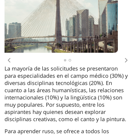
para especialidades en el campo médico (30%) y
diversas disciplinas tecnológicas (20%). En
cuanto a las áreas humanísticas, las relaciones
internacionales (10%) y la lingüística (10%) son
muy populares. Por supuesto, entre los
aspirantes hay quienes desean explorar
disciplinas creativas, como el canto y la pintura.
Para aprender ruso, se ofrece a todos los
candidatos la posibilidad de recibir formación en
el curso preparatorio durante un año. Se espera
que el 65% de los solicitantes aprovechen esta
oportunidad. Naturalmente, si el aspirante ya
domina el ruso, puede comenzar sus estudios en
la especialidad después de pasar la selección, sin
perder tiempo en perfeccionar su preparación
lingüística.
Cabe señalar que a los candidatos de Brasil