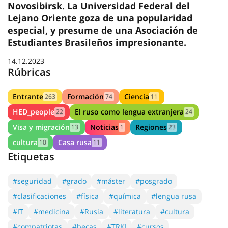
Visa y migración
Noticias
Regiones
13
1
23
cultura
Casa rusa
10
11
Etiquetas
#seguridad
#grado
#máster
#posgrado
#clasificaciones
#física
#química
#lengua rusa
#IT
#medicina
#Rusia
#literatura
#cultura
#compatriotas
#becas
#TRKI
#cursos
#reglas de admisión
#concursos
#visa
#régimen migratorio
#carrera
#investigación
#científicos
#pasantías
#conferencia
#viajes
#Regiones
#Casa rusa
Artículos en la revista HED
La formación en Rusia para
ciudadanos argentinos