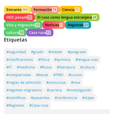
Entrante
Formación
Ciencia
263
74
11
HED_people
El ruso como lengua extranjera
22
24
Visa y migración
Noticias
Regiones
13
1
23
cultura
Casa rusa
10
11
Etiquetas
#seguridad
#grado
#máster
#posgrado
#clasificaciones
#física
#química
#lengua rusa
#IT
#medicina
#Rusia
#literatura
#cultura
#compatriotas
#becas
#TRKI
#cursos
#reglas de admisión
#concursos
#visa
#régimen migratorio
#carrera
#investigación
#científicos
#pasantías
#conferencia
#viajes
#Regiones
#Casa rusa