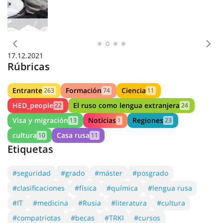
Clase magistral. Espacio "Punto de Ebullición -
PromTechDesign"
Anterior
Sig
17.12.2021
Rúbricas
Entrante
Formación
Ciencia
263
74
11
HED_people
El ruso como lengua extranjera
22
24
Visa y migración
Noticias
Regiones
13
1
23
cultura
Casa rusa
10
11
Etiquetas
#seguridad
#grado
#máster
#posgrado
#clasificaciones
#física
#química
#lengua rusa
#IT
#medicina
#Rusia
#literatura
#cultura
#compatriotas
#becas
#TRKI
#cursos