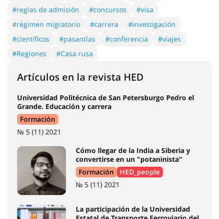
#reglas de admisión
#concursos
#visa
#régimen migratorio
#carrera
#investigación
#científicos
#pasantías
#conferencia
#viajes
#Regiones
#Casa rusa
Artículos en la revista HED
Universidad Politécnica de San Petersburgo Pedro el
Grande. Educación y carrera
Formación
№ 5 (11) 2021
Cómo llegar de la India a Siberia y
convertirse en un "potaninista"
Formación
HED_people
№ 5 (11) 2021
La participación de la Universidad
Estatal de Transporte Ferroviario del