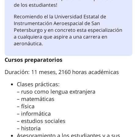
estoy haciendo prácticas para obtener el título
de ingeniero de aviación civil en aviónica.
Estudiar en la Universidad Estatal de
Instrumentación Aeroespacial de San
Petersburgo me ha proporcionado las
habilidades y los conocimientos necesarios
para avanzar en el campo de la aeronáutica
internacional. El profesorado y la
administración de la universidad se llevan bien
con los estudiantes. ¡Se hace todo para el éxito
de los estudiantes!
Recomiendo el la Universidad Estatal de
Instrumentación Aeroespacial de San
Petersburgo y en concreto esta especialización
a cualquiera que aspire a una carrera en
aeronáutica.
Cursos preparatorios