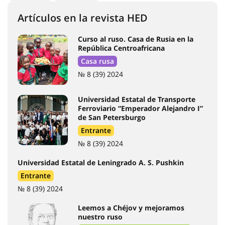
#seguridad
#grado
#máster
#posgrado
#clasificaciones
#física
#química
#lengua rusa
#IT
#medicina
#Rusia
#literatura
#cultura
#compatriotas
#becas
#TRKI
#cursos
#reglas de admisión
#concursos
#visa
#régimen migratorio
#carrera
#investigación
#científicos
#pasantías
#conferencia
#viajes
#Regiones
#Casa rusa
Artículos en la revista HED
Curso al ruso. Casa de Rusia en la
República Centroafricana
Casa rusa
№ 8 (39) 2024
Universidad Estatal de Transporte
Ferroviario “Emperador Alejandro I”