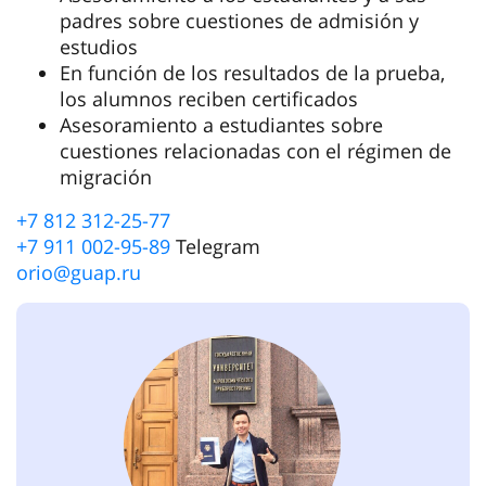
Duración: 11 meses, 2160 horas académicas
Clases prácticas:
– ruso como lengua extranjera
– matemáticas
– física
– informática
– estudios sociales
– historia
Asesoramiento a los estudiantes y a sus
padres sobre cuestiones de admisión y
estudios
En función de los resultados de la prueba,
los alumnos reciben certificados
Asesoramiento a estudiantes sobre
cuestiones relacionadas con el régimen de
migración
+7 812 312-25-77