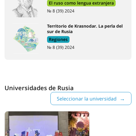
de San Petersburgo
Entrante
№ 8 (39) 2024
Universidad Estatal de Leningrado A. S. Pushkin
Entrante
№ 8 (39) 2024
Leemos a Chéjov y mejoramos
nuestro ruso
El ruso como lengua extranjera
№ 8 (39) 2024
Territorio de Krasnodar. La perla del
sur de Rusia
Regiones
№ 8 (39) 2024