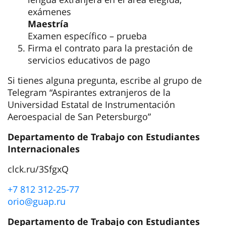
Elige un área de formación en tu espacio
personal
Sube el pasaporte, el documento de
educación con traducción notarial al ruso
Realiza las pruebas de acceso
Licenciatura
Ámbitos técnicos:
lengua rusa y
matemáticas, exámenes
Humanidades:
lengua rusa y matemáticas/
lengua extranjera en el área elegida,
exámenes
Maestría
Examen específico – prueba
Firma el contrato para la prestación de
servicios educativos de pago
Si tienes alguna pregunta, escribe al grupo de
Telegram “Aspirantes extranjeros de la
Universidad Estatal de Instrumentación