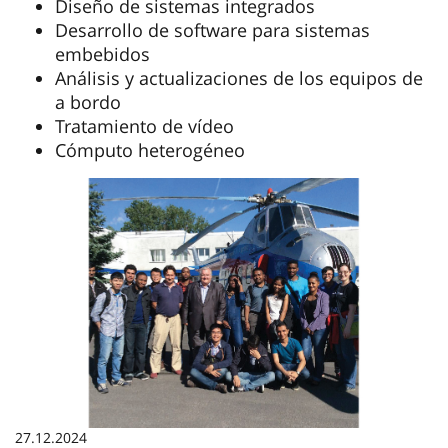
médicos, desde hogares inteligentes a sistemas
de transporte inteligentes.
Los estudiantes suelen elegir un tema de
proyecto entre las siguientes áreas de
investigación:
Protocolos de comunicación de los equipos
de a bordo
Modelización y verificación de sistemas
Diseño de sistemas integrados
Desarrollo de software para sistemas
embebidos
Análisis y actualizaciones de los equipos de
a bordo
Tratamiento de vídeo
Cómputo heterogéneo