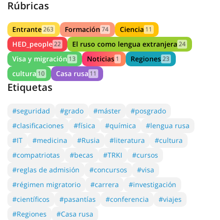
27.12.2024
Rúbricas
Entrante
Formación
Ciencia
263
74
11
HED_people
El ruso como lengua extranjera
22
24
Visa y migración
Noticias
Regiones
13
1
23
cultura
Casa rusa
10
11
Etiquetas