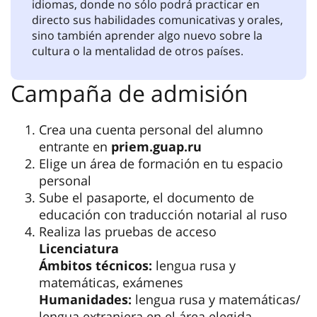
están atentos a nosotros. La universidad
cuenta con una organización de estudiantes
voluntarios, SCOM, una de cuyas tareas es
ayudar a los estudiantes internacionales a
adaptarse. Puedes hacerles cualquier
pregunta: te ayudarán con la traducción, te
darán consejos. La SCOM organiza actos
interesantes para conocer la ciudad y la
cultura rusa en general. Existen clubes de
conversación para comunicarse en distintos
idiomas, donde no sólo podrá practicar en
directo sus habilidades comunicativas y orales,
sino también aprender algo nuevo sobre la
cultura o la mentalidad de otros países.
Campaña de admisión
Crea una cuenta personal del alumno
entrante en
priem.guap.ru