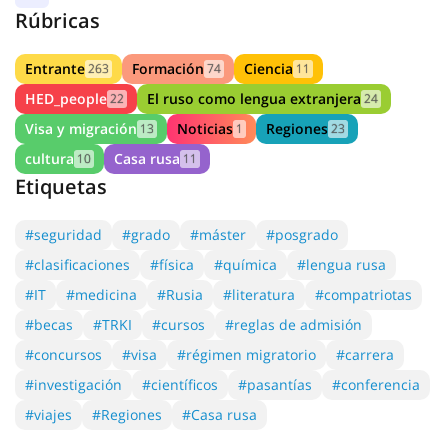
Rúbricas
Entrante
Formación
Ciencia
263
74
11
HED_people
El ruso como lengua extranjera
22
24
Visa y migración
Noticias
Regiones
13
1
23
cultura
Casa rusa
10
11
Etiquetas
#seguridad
#grado
#máster
#posgrado
#clasificaciones
#física
#química
#lengua rusa
#IT
#medicina
#Rusia
#literatura
#compatriotas
#becas
#TRKI
#cursos
#reglas de admisión
#concursos
#visa
#régimen migratorio
#carrera
#investigación
#científicos
#pasantías
#conferencia
#viajes
#Regiones
#Casa rusa