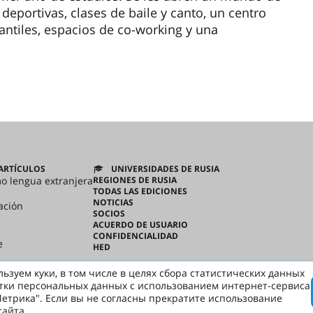
eportivas, clases de baile y canto, un centro
ntiles, espacios de co-working y una
ARTÍCULOS
UNIVERSIDADES DE RUSIA
mo lengua extranjera
REGIONES DE RUSIA
TODAS LAS EDICIONES
NOTICIAS
ación
SOCIOS
ACUERDO DE USUARIO
CONFIDENCIALIDAD
e
HED
ьзуем куки, в том числе в целях сбора статистических данных
тки персональных данных с использованием интернет-сервиса
етрика". Если вы не согласны прекратите использование
сайта.