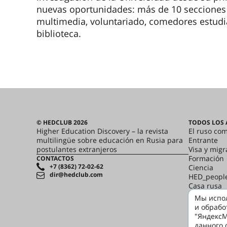
nuevas oportunidades: más de 10 secciones d
multimedia, voluntariado, comedores estudia
biblioteca.
© HEDCLUB 2026
TODOS LOS 
Higher Education Discovery – la revista
El ruso co
multilingüe sobre educación en Rusia para
Entrante
postulantes extranjeros
Visa y migr
Formación
CONTACTOS
+7 (8362) 72-02-62
Ciencia
dir@hedclub.com
HED_peopl
Casa rusa
Regiones
Мы испол
cultura
и обрабо
"ЯндексМ
данного 