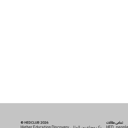
تمامی مقالات
© HEDCLUB 2026
HED_peopl
Higher Education Discovery یک مجله بین المللی