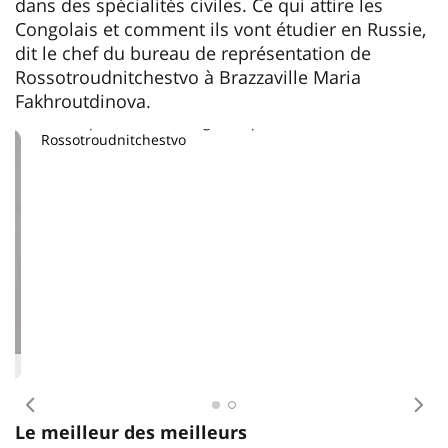
dans des spécialités civiles. Ce qui attire les
Congolais et comment ils vont étudier en Russie,
dit le chef du bureau de représentation de
Rossotroudnitchestvo à Brazzaville Maria
Fakhroutdinova.
Forum des diplômés étrangers des universités
soviétiques et russes, organisé par
Rossotroudnitchestvo
Antécédent
Pro
Le meilleur des meilleurs