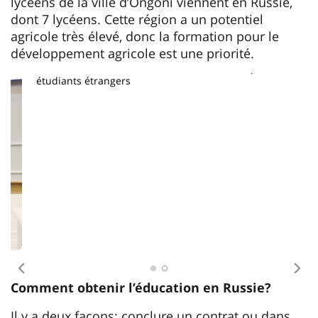
lycéens de la ville d’Ongoni viennent en Russie,
dont 7 lycéens. Cette région a un potentiel
agricole très élevé, donc la formation pour le
développement agricole est une priorité.
Gaston Tati, l'étudiant de l'Université d’État de droit de
Moscou O. E. Koutafine, lors d’un événement pour les
étudiants étrangers
Antécédent
Pro
Comment obtenir l’éducation en Russie?
Il y a deux façons: conclure un contrat ou dans