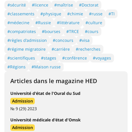
#sécurité
#licence
#maîtrise
#Doctorat
#classements
#physique
#chimie
#russe
#TI
#médecine
#Russie
#littérature
#culture
#compatriotes
#bourses
#TRCE
#cours
#règles d'admission
#concours
#visa
#régime migratoire
#carrière
#recherches
#scientifiques
#stages
#conférence
#voyages
#Régions
#Maison russe
Articles dans le magazine HED
Université d'état de l'Oural du Sud
Admission
№ 9 (29) 2023
Université médicale d'état d'Omsk
Admission