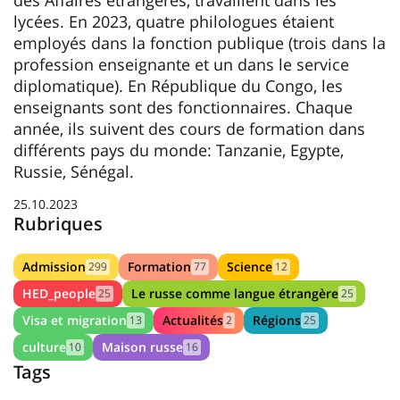
des Affaires étrangères, travaillent dans les
lycées. En 2023, quatre philologues étaient
employés dans la fonction publique (trois dans la
profession enseignante et un dans le service
diplomatique). En République du Congo, les
enseignants sont des fonctionnaires. Chaque
année, ils suivent des cours de formation dans
différents pays du monde: Tanzanie, Egypte,
Russie, Sénégal.
25.10.2023
Rubriques
Admission
Formation
Science
299
77
12
HED_people
Le russe comme langue étrangère
25
25
Visa et migration
Actualités
Régions
13
2
25
culture
Maison russe
10
16
Tags