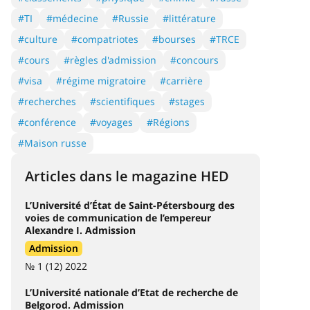
#TI
#médecine
#Russie
#littérature
#culture
#compatriotes
#bourses
#TRCE
#cours
#règles d'admission
#concours
#visa
#régime migratoire
#carrière
#recherches
#scientifiques
#stages
#conférence
#voyages
#Régions
#Maison russe
Articles dans le magazine HED
L’Université d’État de Saint-Pétersbourg des
voies de communication de l’empereur
Alexandre I. Admission
Admission
№ 1 (12) 2022
L’Université nationale d’Etat de recherche de
Belgorod. Admission