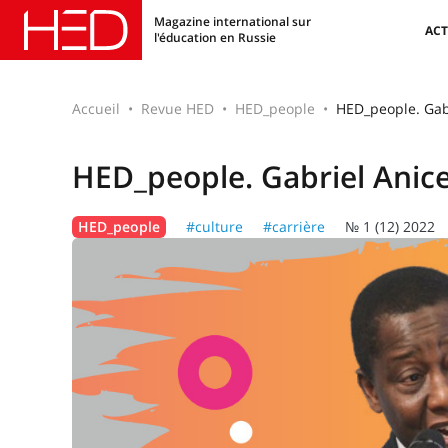
Magazine international sur
ACT
l'éducation en Russie
Accueil
Revue HED
HED_people
HED_people. Gab
HED_people. Gabriel Anic
HED_people
#culture
#carrière
№ 1 (12) 2022