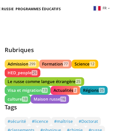
FR
 RUSSIE
PROGRAMMES ÉDUCATIFS
Rubriques
Admission
Formation
Science
299
77
12
HED_people
25
Le russe comme langue étrangère
25
Visa et migration
Actualités
Régions
13
2
25
culture
Maison russe
10
16
Tags
#sécurité
#licence
#maîtrise
#Doctorat
#classements
#physique
#chimie
#russe