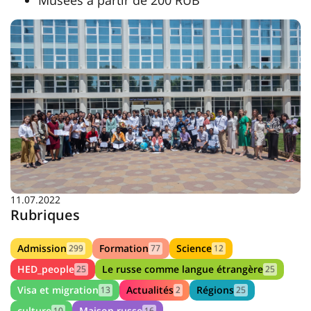
11.07.2022
Rubriques
Admission
Formation
Science
299
77
12
HED_people
Le russe comme langue étrangère
25
25
Visa et migration
Actualités
Régions
13
2
25
culture
Maison russe
10
16