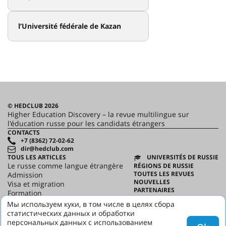
l’Université fédérale de Kazan
© HEDCLUB 2026
Higher Education Discovery – la revue multilingue sur
l'éducation russe pour les candidats étrangers
CONTACTS
+7 (8362) 72-02-62
dir@hedclub.com
TOUS LES ARTICLES
UNIVERSITÉS DE RUSSIE
Le russe comme langue étrangère
RÉGIONS DE RUSSIE
TOUTES LES REVUES
Admission
NOUVELLES
Visa et migration
PARTENAIRES
Formation
CONTRAT D'UTILISATION
Science
Мы используем куки, в том числе в целях сбора
CONFIDENTIALITÉ
HED_people
статистических данных и обработки
HED
Maison russe
персональных данных с использованием