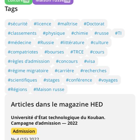
Tags
#sécurité
#licence
#maîtrise
#Doctorat
#classements
#physique
#chimie
#russe
#TI
#médecine
#Russie
#littérature
#culture
#compatriotes
#bourses
#TRCE
#cours
#règles d'admission
#concours
#visa
#régime migratoire
#carrière
#recherches
#scientifiques
#stages
#conférence
#voyages
#Régions
#Maison russe
Articles dans le magazine HED
Université d'État technologique du Kouban.
Campagne d’admission — 2022
Admission
№ 4 (15) 2022