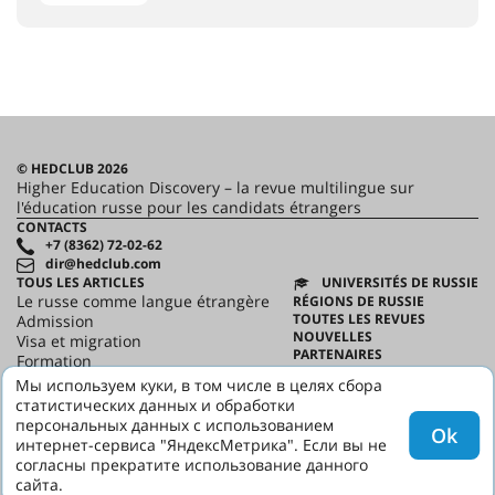
© HEDCLUB 2026
Higher Education Discovery – la revue multilingue sur
l'éducation russe pour les candidats étrangers
CONTACTS
+7 (8362) 72-02-62
dir@hedclub.com
TOUS LES ARTICLES
UNIVERSITÉS DE RUSSIE
Le russe comme langue étrangère
RÉGIONS DE RUSSIE
TOUTES LES REVUES
Admission
NOUVELLES
Visa et migration
PARTENAIRES
Formation
CONTRAT D'UTILISATION
Science
Мы используем куки, в том числе в целях сбора
CONFIDENTIALITÉ
HED_people
статистических данных и обработки
HED
Maison russe
персональных данных с использованием
Ok
Régions
интернет-сервиса "ЯндексМетрика". Если вы не
culture
согласны прекратите использование данного
сайта.