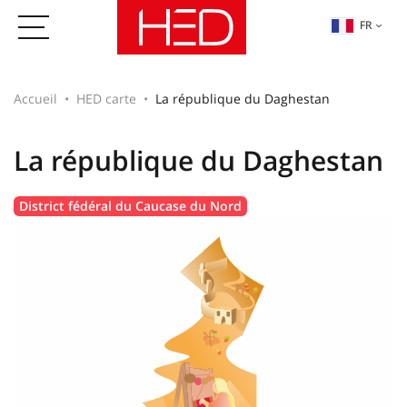
FR
Accueil
HED carte
La république du Daghestan
La république du Daghestan
District fédéral du Caucase du Nord