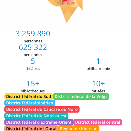
3 259 890
personnes
625 322
personnes
5
1
théâtres
philharmonie
15+
10+
bibliothèques
musées
District fédéral du Sud
District fédéral de la Volga
District fédéral sibérien
District fédéral du Caucase du Nord
District fédéral du Nord-ouest
District fédéral d’Extrême-Orient
District fédéral central
District fédéral de l'Oural
Région de Kherson