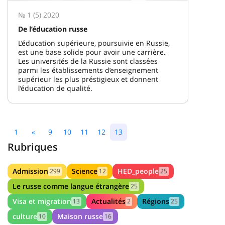
№ 1 (5) 2020
De l’éducation russe
L’éducation supérieure, poursuivie en Russie,
est une base solide pour avoir une carrière.
Les universités de la Russie sont classées
parmi les établissements d’enseignement
supérieur les plus préstigieux et donnent
l’éducation de qualité.
1
«
9
10
11
12
13
Rubriques
Admission
Science
HED_people
299
12
25
Le russe comme langue étrangère
25
Visa et migration
Actualités
Régions
13
2
25
culture
Maison russe
10
16