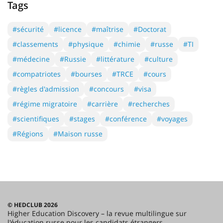
Tags
#sécurité
#licence
#maîtrise
#Doctorat
#classements
#physique
#chimie
#russe
#TI
#médecine
#Russie
#littérature
#culture
#compatriotes
#bourses
#TRCE
#cours
#règles d'admission
#concours
#visa
#régime migratoire
#carrière
#recherches
#scientifiques
#stages
#conférence
#voyages
#Régions
#Maison russe
© HEDCLUB 2026
Higher Education Discovery – la revue multilingue sur
l'éducation russe pour les candidats étrangers