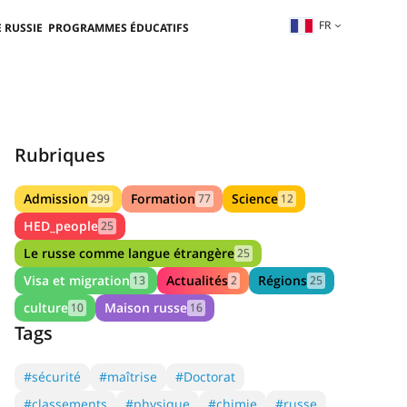
FR
 RUSSIE
PROGRAMMES ÉDUCATIFS
Rubriques
Admission
Formation
Science
299
77
12
HED_people
25
Le russe comme langue étrangère
25
Visa et migration
Actualités
Régions
13
2
25
culture
Maison russe
10
16
Tags
#sécurité
#maîtrise
#Doctorat
#classements
#physique
#chimie
#russe