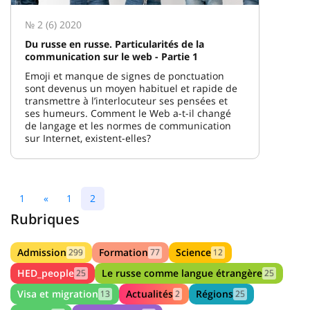
№ 2 (6) 2020
Du russe en russe. Particularités de la
communication sur le web - Partie 1
Emoji et manque de signes de ponctuation
sont devenus un moyen habituel et rapide de
transmettre à l’interlocuteur ses pensées et
ses humeurs. Comment le Web a-t-il changé
de langage et les normes de communication
sur Internet, existent-elles?
1
«
1
2
Rubriques
Admission
Formation
Science
299
77
12
HED_people
Le russe comme langue étrangère
25
25
Visa et migration
Actualités
Régions
13
2
25