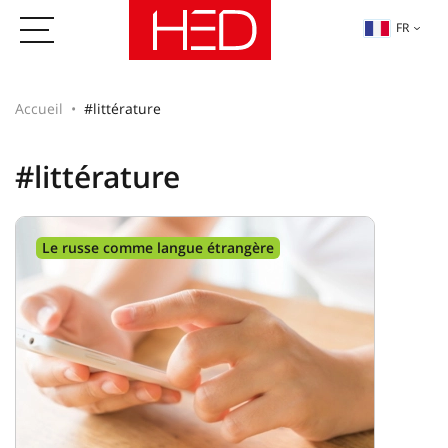
FR
Accueil
#littérature
#littérature
Le russe comme langue étrangère