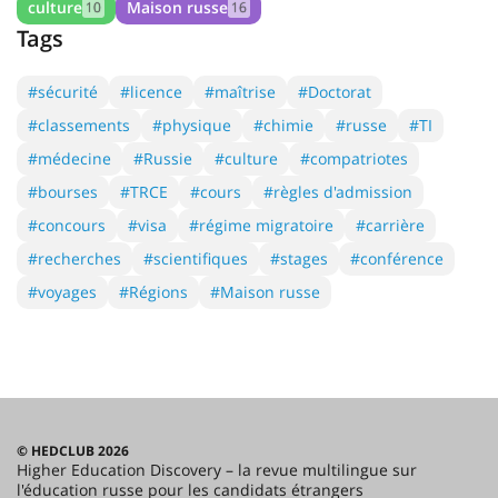
culture
Maison russe
10
16
Tags
#sécurité
#licence
#maîtrise
#Doctorat
#classements
#physique
#chimie
#russe
#TI
#médecine
#Russie
#culture
#compatriotes
#bourses
#TRCE
#cours
#règles d'admission
#concours
#visa
#régime migratoire
#carrière
#recherches
#scientifiques
#stages
#conférence
#voyages
#Régions
#Maison russe
© HEDCLUB 2026
Higher Education Discovery – la revue multilingue sur
l'éducation russe pour les candidats étrangers