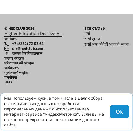
© HEDCLUB 2026
ВСЕ СТАТЬИ
Higher Education Discovery –
भर्ना
रूसी हाउस
सम्पर्कहरू
+7 (8362) 72-02-62
रूसी भाषा विदेशी भाषाको रूपमा
dir@hedclub.com
रूसका विश्वविद्यालयहरू
रूसका क्षेत्रहरू
पत्रिकाका सबै अंकहरू
साझेदारहरू
प्रयोगकर्ता सम्झौता
गोपनीयता
HED
Мы используем куки, в том числе в целях сбора
статистических данных и обработки
персональных данных с использованием
Ok
интернет-сервиса "ЯндексМетрика". Если вы не
согласны прекратите использование данного
сайта.