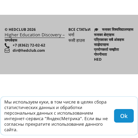
© HEDCLUB 2026
ВСЕ СТАТЬИ
रूसका विश्वविद्यालयहरू
Higher Education Discovery –
भर्ना
रूसका क्षेत्रहरू
पत्रिकाका सबै अंकहरू
रूसी हाउस
सम्पर्कहरू
साझेदारहरू
+7 (8362) 72-02-62
प्रयोगकर्ता सम्झौता
dir@hedclub.com
गोपनीयता
HED
Мы используем куки, в том числе в целях сбора
статистических данных и обработки
персональных данных с использованием
Ok
интернет-сервиса "ЯндексМетрика". Если вы не
согласны прекратите использование данного
сайта.