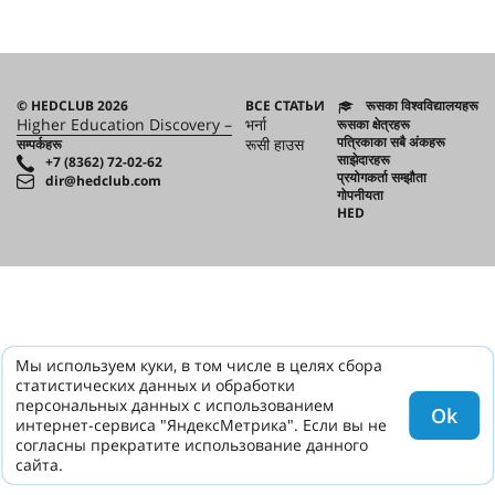
© HEDCLUB 2026
ВСЕ СТАТЬИ
रूसका विश्वविद्यालयहरू
Higher Education Discovery –
भर्ना
रूसका क्षेत्रहरू
पत्रिकाका सबै अंकहरू
रूसी हाउस
सम्पर्कहरू
साझेदारहरू
+7 (8362) 72-02-62
प्रयोगकर्ता सम्झौता
dir@hedclub.com
गोपनीयता
HED
Мы используем куки, в том числе в целях сбора
статистических данных и обработки
персональных данных с использованием
Ok
интернет-сервиса "ЯндексМетрика". Если вы не
согласны прекратите использование данного
сайта.