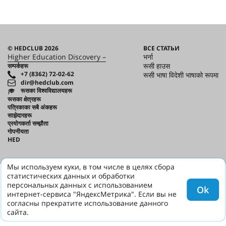
© HEDCLUB 2026
ВСЕ СТАТЬИ
Higher Education Discovery –
भर्ना
रूसी हाउस
सम्पर्कहरू
+7 (8362) 72-02-62
रूसी भाषा विदेशी भाषाको रूपमा
dir@hedclub.com
रूसका विश्वविद्यालयहरू
रूसका क्षेत्रहरू
पत्रिकाका सबै अंकहरू
साझेदारहरू
प्रयोगकर्ता सम्झौता
गोपनीयता
HED
Мы используем куки, в том числе в целях сбора
статистических данных и обработки
персональных данных с использованием
Ok
интернет-сервиса "ЯндексМетрика". Если вы не
согласны прекратите использование данного
сайта.