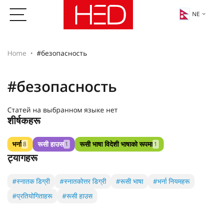
NE
Home
#безопасность
#безопасность
Статей на выбранном языке нет
शीर्षकहरू
भर्ना
रूसी हाउस
रूसी भाषा विदेशी भाषाको रूपमा
8
1
1
ट्यागहरू
#स्नातक डिग्री
#स्नातकोत्तर डिग्री
#रूसी भाषा
#भर्ना नियमहरू
#प्रतियोगिताहरू
#रूसी हाउस