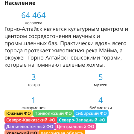
Население
64 464
человека
Горно-Алтайск является культурным центром и
центром сосредоточения научных и
промышленных баз. Практически вдоль всего
города протекает живописная река Майма, а
окружен Горно-Алтайск невысокими горами,
которые напоминают зеленые холмы.
3
5
театра
музеев
1
4
филармония
библиотеки
Южный ФО
Приволжский ФО
Сибирский ФО
Северо-Кавказский ФО
Северо-Западный ФО
Дальневосточный ФО
Центральный ФО
Уральский ФО
Херсонская область