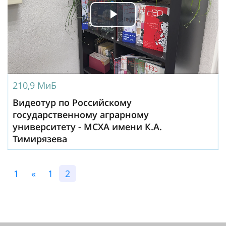
Play
Video
210,9 МиБ
Видеотур по Российскому
государственному аграрному
университету - МСХА имени К.А.
Тимирязева
1
«
1
2