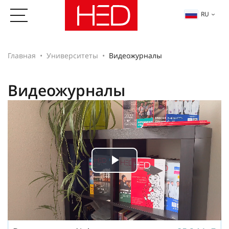
RU
Главная
Университеты
Видеожурналы
Видеожурналы
Play
Video