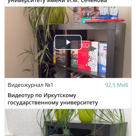
университету имени И.М. Сеченова
Play
Video
Видеожурнал №1
92,5 МиБ
Видеотур по Иркутскому
государственному университету