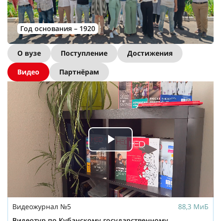
Год основания – 1920
О вузе
Поступление
Достижения
Видео
Партнёрам
Play
Video
Видеожурнал №5
88,3 МиБ
Видеотур по Кубанскому государственному