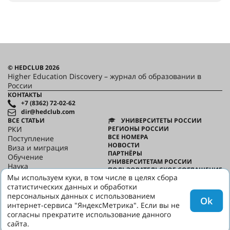
© HEDCLUB 2026
Higher Education Discovery – журнал об образовании в
России
КОНТАКТЫ
+7 (8362) 72-02-62
dir@hedclub.com
ВСЕ СТАТЬИ
УНИВЕРСИТЕТЫ РОССИИ
РКИ
РЕГИОНЫ РОССИИ
ВСЕ НОМЕРА
Поступление
НОВОСТИ
Виза и миграция
ПАРТНЁРЫ
Обучение
УНИВЕРСИТЕТАМ РОССИИ
Наука
ПОЛЬЗОВАТЕЛЬСКОЕ СОГЛАШЕНИЕ
HED_people
Мы используем куки, в том числе в целях сбора
КОНФИДЕНЦИАЛЬНОСТЬ
Русский дом
статистических данных и обработки
О HED
Регионы
персональных данных с использованием
Ok
Культура
интернет-сервиса "ЯндексМетрика". Если вы не
Скажи по-русски
согласны прекратите использование данного
сайта.