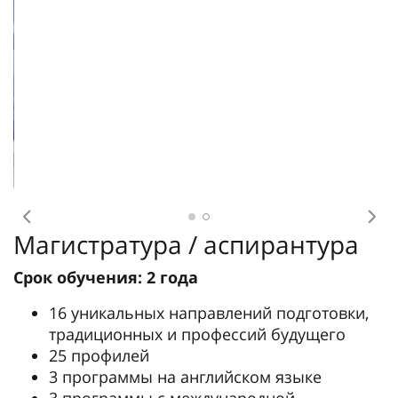
Предыдущее
Сл
Магистратура / аспирантура
Срок обучения: 2 года
16 уникальных направлений подготовки,
традиционных и профессий будущего
25 профилей
3 программы на английском языке
3 программы с международной