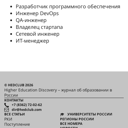
Разработчик программного обеспечения
Инженер DevOps
QA-инженер
Владелец стартапа
Сетевой инженер
ИТ-менеджер
© HEDCLUB 2026
Higher Education Discovery – журнал об образовании в
России
КОНТАКТЫ
+7 (8362) 72-02-62
dir@hedclub.com
ВСЕ СТАТЬИ
УНИВЕРСИТЕТЫ РОССИИ
РКИ
РЕГИОНЫ РОССИИ
ВСЕ НОМЕРА
Поступление