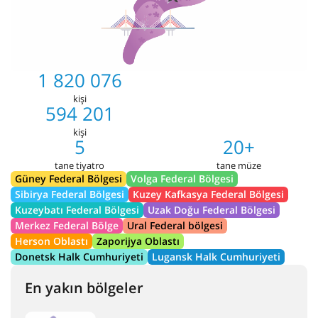
1 820 076
kişi
594 201
kişi
5
20+
tane tiyatro
tane müze
Güney Federal Bölgesi
Volga Federal Bölgesi
Sibirya Federal Bölgesi
Kuzey Kafkasya Federal Bölgesi
Kuzeybatı Federal Bölgesi
Uzak Doğu Federal Bölgesi
Merkez Federal Bölge
Ural Federal bölgesi
Herson Oblastı
Zaporijya Oblastı
Donetsk Halk Cumhuriyeti
Lugansk Halk Cumhuriyeti
En yakın bölgeler