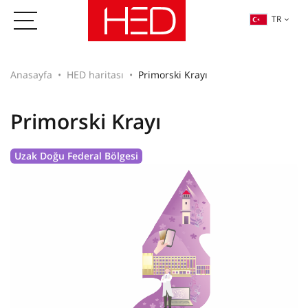
TR
Anasayfa
HED haritası
Primorski Krayı
Primorski Krayı
Uzak Doğu Federal Bölgesi