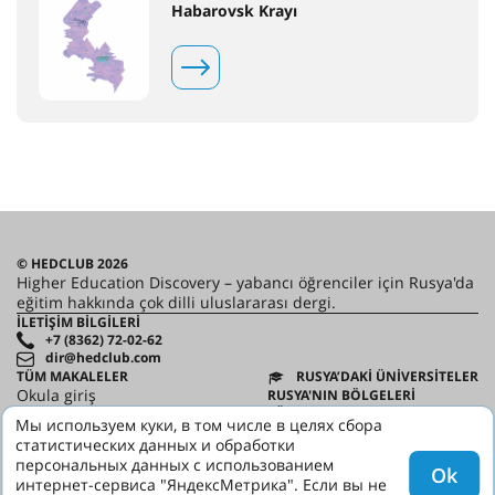
Habarovsk Krayı
© HEDCLUB 2026
Higher Education Discovery – yabancı öğrenciler için Rusya'da
eğitim hakkında çok dilli uluslararası dergi.
İLETIŞIM BILGILERI
+7 (8362) 72-02-62
dir@hedclub.com
TÜM MAKALELER
RUSYA’DAKI ÜNIVERSITELER
Okula giriş
RUSYA'NIN BÖLGELERİ
TÜM SAYILAR
Мы используем куки, в том числе в целях сбора
HABERLER
статистических данных и обработки
ORTAKLAR
персональных данных с использованием
KULLANICI SÖZLEŞMESI
Ok
GIZLILIK
интернет-сервиса "ЯндексМетрика". Если вы не