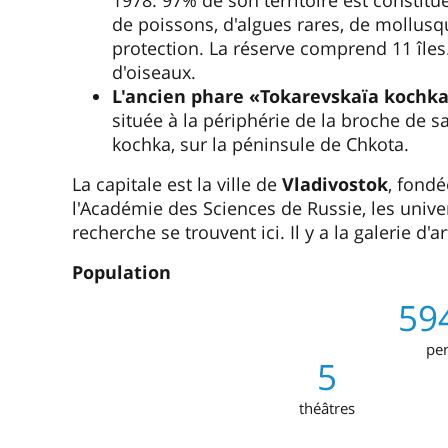
1978. 97% de son territoire est constit
de poissons, d'algues rares, de mollusqu
protection. La réserve comprend 11 îles.
d'oiseaux.
L'ancien phare «Tokarevskaïa kochk
située à la périphérie de la broche de s
kochka, sur la péninsule de Chkota.
La capitale est la ville de
Vladivostok
, fond
l'Académie des Sciences de Russie, les univer
recherche se trouvent ici. Il y a la galerie d'
Population
59
pe
5
théâtres