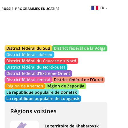
FR
 RUSSIE
PROGRAMMES ÉDUCATIFS
District fédéral du Sud
District fédéral de la Volga
District fédéral sibérien
District fédéral du Caucase du Nord
District fédéral du Nord-ouest
District fédéral d’Extrême-Orient
District fédéral central
District fédéral de l'Oural
Région de Kherson
Région de Zaporijia
La république populaire de Donetsk
La république populaire de Lougansk
Régions voisines
Le territoire de Khabarovsk