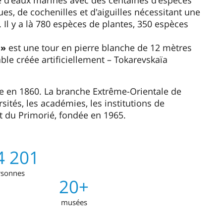
ué d'eaux marines avec des centaines d'espèces
es, de cochenilles et d'aiguilles nécessitant une
 Il y a là 780 espèces de plantes, 350 espèces
a»
est une tour en pierre blanche de 12 mètres
able créée artificiellement – Tokarevskaïa
ée en 1860. La branche Extrême-Orientale de
sités, les académies, les institutions de
art du Primorié, fondée en 1965.
4 201
rsonnes
20+
musées