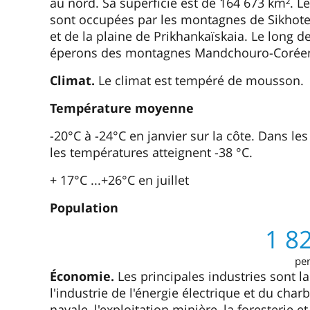
au nord. Sa superficie est de 164 673 km². Le
sont occupées par les montagnes de Sikhote-A
et de la plaine de Prikhankaïskaia. Le long d
éperons des montagnes Mandchouro-Coréen
Climat.
Le climat est tempéré de mousson.
Température moyenne
-20°C à -24°C en janvier sur la côte. Dans le
les températures atteignent -38 °C.
+ 17°C ...+26°C en juillet
Population
1 8
pe
Économie.
Les principales industries sont l
l'industrie de l'énergie électrique et du cha
navale, l'exploitation minière, la foresterie et