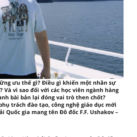
ững ưu thế gì? Điều gì khiến một nhân sự
? Và vì sao đối với các học viên ngành hàng
nh bài bản lại đóng vai trò then chốt?
phụ trách đào tạo, công nghệ giáo dục mới
ải Quốc gia mang tên Đô đốc F.F. Ushakov –