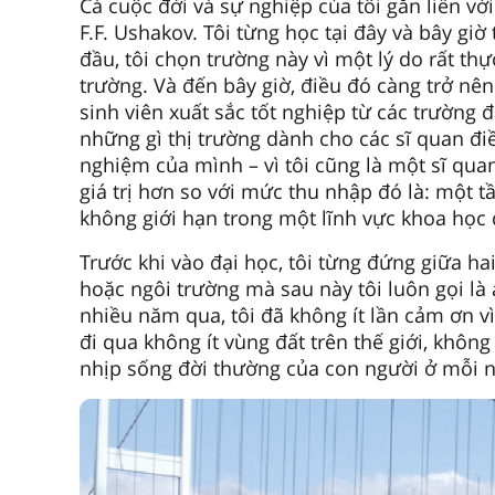
Cả cuộc đời và sự nghiệp của tôi gắn liền v
F.F. Ushakov. Tôi từng học tại đây và bây giờ
đầu, tôi chọn trường này vì một lý do rất th
trường. Và đến bây giờ, điều đó càng trở n
sinh viên xuất sắc tốt nghiệp từ các trường đ
những gì thị trường dành cho các sĩ quan điều
nghiệm của mình – vì tôi cũng là một sĩ quan
giá trị hơn so với mức thu nhập đó là: một 
không giới hạn trong một lĩnh vực khoa học 
Trước khi vào đại học, tôi từng đứng giữa ha
hoặc ngôi trường mà sau này tôi luôn gọi là
nhiều năm qua, tôi đã không ít lần cảm ơn v
đi qua không ít vùng đất trên thế giới, khô
nhịp sống đời thường của con người ở mỗi nơ