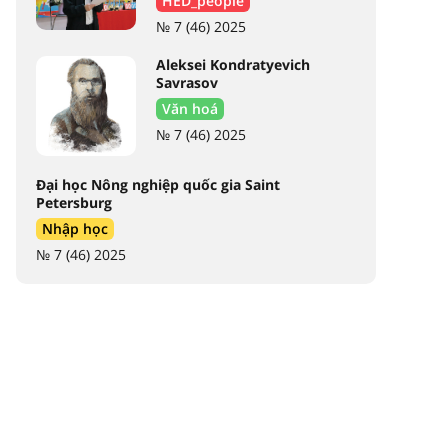
HED_people
№ 7 (46) 2025
Aleksei Kondratyevich
Savrasov
Văn hoá
№ 7 (46) 2025
Đại học Nông nghiệp quốc gia Saint
Petersburg
Nhập học
№ 7 (46) 2025