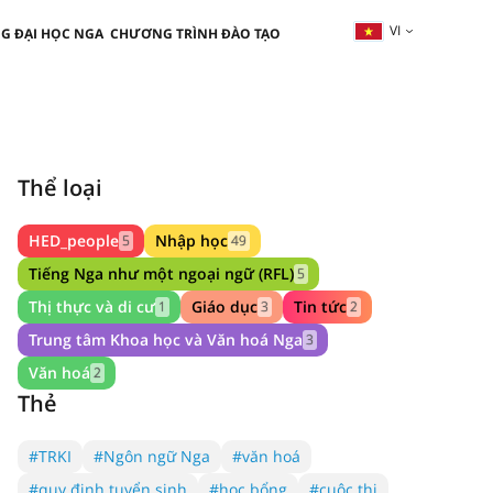
VI
G ĐẠI HỌC NGA
CHƯƠNG TRÌNH ĐÀO TẠO
Thể loại
HED_people
Nhập học
5
49
Tiếng Nga như một ngoại ngữ (RFL)
5
Thị thực và di cư
Giáo dục
Tin tức
1
3
2
Trung tâm Khoa học và Văn hoá Nga
3
Văn hoá
2
Thẻ
#TRKI
#Ngôn ngữ Nga
#văn hoá
#quy định tuyển sinh
#học bổng
#cuộc thi