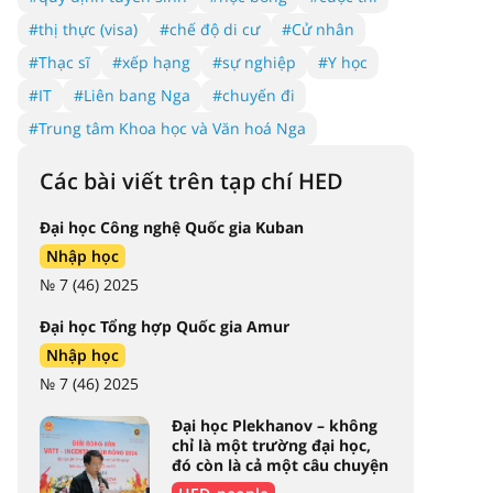
#thị thực (visa)
#chế độ di cư
#Cử nhân
#Thạc sĩ
#xếp hạng
#sự nghiệp
#Y học
#IT
#Liên bang Nga
#chuyến đi
#Trung tâm Khoa học và Văn hoá Nga
Các bài viết trên tạp chí HED
Đại học Công nghệ Quốc gia Kuban
Nhập học
№ 7 (46) 2025
Đại học Tổng hợp Quốc gia Amur
Nhập học
№ 7 (46) 2025
Đại học Plekhanov – không
chỉ là một trường đại học,
đó còn là cả một câu chuyện