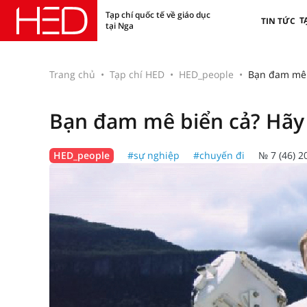
Tạp chí quốc tế về giáo dục
T
TIN TỨC
tại Nga
Trang chủ
Tạp chí HED
HED_people
Bạn đam mê 
Bạn đam mê biển cả? Hãy 
HED_people
#sự nghiệp
#chuyến đi
№ 7 (46) 2