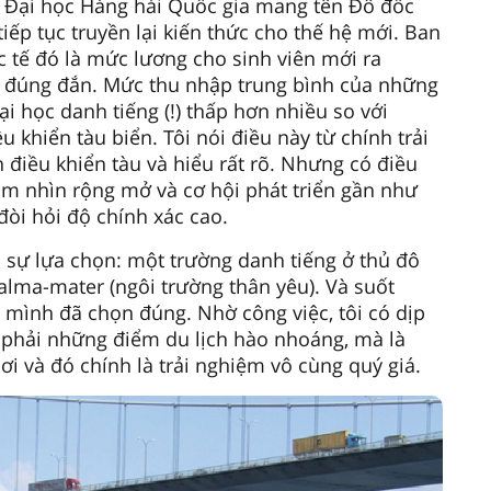
ới Đại học Hàng hải Quốc gia mang tên Đô đốc
 tiếp tục truyền lại kiến thức cho thế hệ mới. Ban
ực tế đó là mức lương cho sinh viên mới ra
ên đúng đắn. Mức thu nhập trung bình của những
ại học danh tiếng (!) thấp hơn nhiều so với
 khiển tàu biển. Tôi nói điều này từ chính trải
 điều khiển tàu và hiểu rất rõ. Nhưng có điều
tầm nhìn rộng mở và cơ hội phát triển gần như
đòi hỏi độ chính xác cao.
i sự lựa chọn: một trường danh tiếng ở thủ đô
 alma-mater (ngôi trường thân yêu). Và suốt
ì mình đã chọn đúng. Nhờ công việc, tôi có dịp
ng phải những điểm du lịch hào nhoáng, mà là
i và đó chính là trải nghiệm vô cùng quý giá.