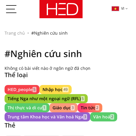
VI
Trang chủ
#Nghiên cứu sinh
#Nghiên cứu sinh
Không có bài viết nào ở ngôn ngữ đã chọn
Thể loại
HED_people
Nhập học
5
49
Tiếng Nga như một ngoại ngữ (RFL)
5
Thị thực và di cư
Giáo dục
Tin tức
1
3
2
Trung tâm Khoa học và Văn hoá Nga
Văn hoá
3
2
Thẻ