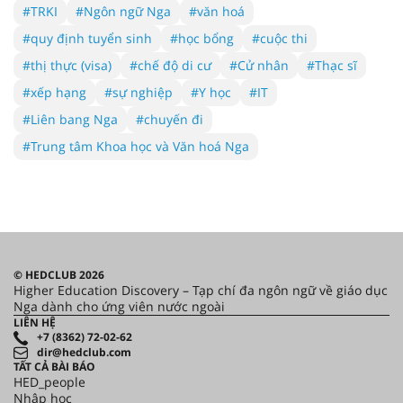
#TRKI
#Ngôn ngữ Nga
#văn hoá
#quy định tuyển sinh
#học bổng
#cuộc thi
#thị thực (visa)
#chế độ di cư
#Cử nhân
#Thạc sĩ
#xếp hạng
#sự nghiệp
#Y học
#IT
#Liên bang Nga
#chuyến đi
#Trung tâm Khoa học và Văn hoá Nga
© HEDCLUB 2026
Higher Education Discovery – Tạp chí đa ngôn ngữ về giáo dục
Nga dành cho ứng viên nước ngoài
LIÊN HỆ
+7 (8362) 72-02-62
dir@hedclub.com
TẤT CẢ BÀI BÁO
HED_people
Nhập học