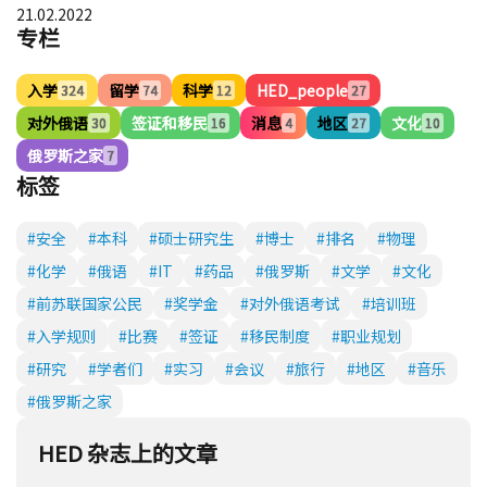
21.02.2022
专栏
入学
留学
科学
HED_people
324
74
12
27
对外俄语
签证和移民
消息
地区
文化
30
16
4
27
10
俄罗斯之家
7
标签
#安全
#本科
#硕士研究生
#博士
#排名
#物理
#化学
#俄语
#IT
#药品
#俄罗斯
#文学
#文化
#前苏联国家公民
#奖学金
#对外俄语考试
#培训班
#入学规则
#比赛
#签证
#移民制度
#职业规划
#研究
#学者们
#实习
#会议
#旅行
#地区
#音乐
#俄罗斯之家
HED 杂志上的文章