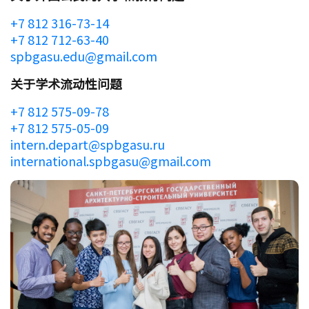
+7 812 316-73-14
+7 812 712-63-40
spbgasu.edu@gmail.com
关于学术流动性问题
+7 812 575-09-78
+7 812 575-05-09
intern.depart@spbgasu.ru
international.spbgasu@gmail.com