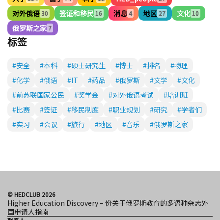
对外俄语
签证和移民
消息
地区
文化
30
16
4
27
10
俄罗斯之家
7
标签
#安全
#本科
#硕士研究生
#博士
#排名
#物理
#化学
#俄语
#IT
#药品
#俄罗斯
#文学
#文化
#前苏联国家公民
#奖学金
#对外俄语考试
#培训班
#比赛
#签证
#移民制度
#职业规划
#研究
#学者们
#实习
#会议
#旅行
#地区
#音乐
#俄罗斯之家
© HEDCLUB 2026
Higher Education Discovery – 份关于俄罗斯教育的多语种杂志外
国申请人指南