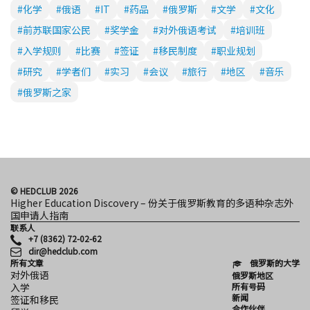
#化学
#俄语
#IT
#药品
#俄罗斯
#文学
#文化
#前苏联国家公民
#奖学金
#对外俄语考试
#培训班
#入学规则
#比赛
#签证
#移民制度
#职业规划
#研究
#学者们
#实习
#会议
#旅行
#地区
#音乐
#俄罗斯之家
© HEDCLUB 2026
Higher Education Discovery – 份关于俄罗斯教育的多语种杂志外
国申请人指南
联系人
+7 (8362) 72-02-62
dir@hedclub.com
所有文章
俄罗斯的大学
对外俄语
俄罗斯地区
所有号码
入学
新闻
签证和移民
合作伙伴