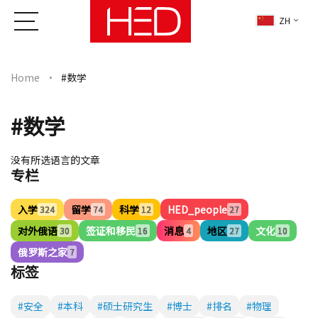
ZH
Home
#数学
#数学
没有所选语言的文章
专栏
入学
留学
科学
HED_people
324
74
12
27
对外俄语
签证和移民
消息
地区
文化
30
16
4
27
10
俄罗斯之家
7
标签
#安全
#本科
#硕士研究生
#博士
#排名
#物理