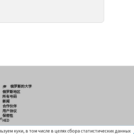
俄罗斯的大学
俄罗斯地区
所有号码
新闻
合作伙伴
用户协议
保密性
e
HED
ьзуем куки, в том числе в целях сбора статистических данных