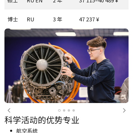
硕士
RU EN
2 年
37 115–40 489 ¥
博士
RU
3 年
47 237 ¥
前一个
下
科学活动的优势专业
航空系统