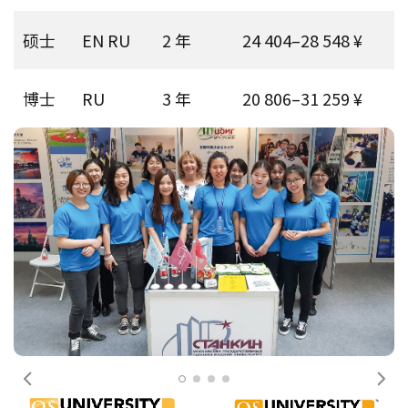
硕士
EN RU
2 年
24 404–28 548 ¥
博士
RU
3 年
20 806–31 259 ¥
前一个
下