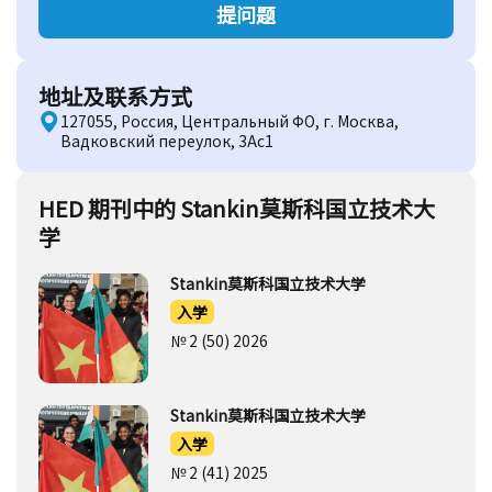
提问题
地址及联系方式
127055, Россия, Центральный ФО, г. Москва,
Вадковский переулок, 3Ас1
HED 期刊中的 Stankin莫斯科国立技术大
学
Stankin莫斯科国立技术大学
入学
№ 2 (50) 2026
Stankin莫斯科国立技术大学
入学
№ 2 (41) 2025