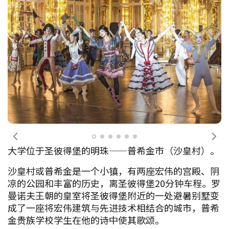
前一个
下
大学位于圣彼得堡的明珠——普希金市（沙皇村）。
沙皇村或普希金是一个小镇，有两座宏伟的宫殿、阴
凉的公园和丰富的历史，离圣彼得堡20分钟车程。罗
曼诺夫王朝的皇室将圣彼得堡附近的一处避暑别墅变
成了一座将宏伟建筑与先进技术相结合的城市，普希
金贵族学校学生在他的诗中使其歌颂。