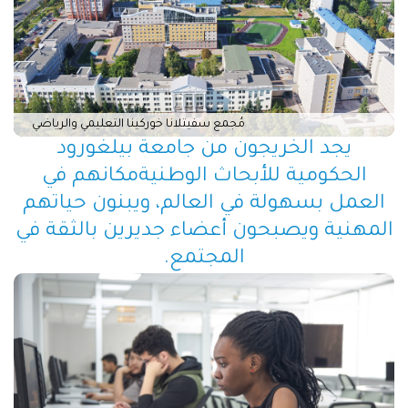
مُجمع سفيتلانا خوركينا التعليمي والرياضي
يجد الخريجون من جامعة بيلغورود
الحكومية للأبحاث الوطنيةمكانهم في
العمل بسهولة في العالم، ويبنون حياتهم
المهنية ويصبحون أعضاء جديرين بالثقة في
المجتمع.