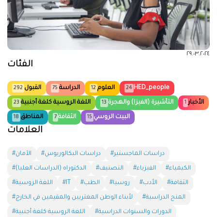
٢٩.٠٣.٢٠٢٤
الفئات
HED_people
العلوم
الدراسة
القبول
292
75
12
24
الأخبار
التأشيرة (الفيزا) والهجرة
اللغة الروسية كلغة أجنبية
23
13
1
البيت الروسي
الثقافة
المناطق
18
7
15
العلامات
#دراسات الماجستير
#دراسات البكالوريوس
#الآمان
#الكيمياء
#الفيزياء
#التصنيف
#الدكتوراه (الدراسات العليا)
#الثقافة
#الأدب
#روسيا
#الطب
#IT
#اللغة الروسية
#المنح الدراسية
#لأبناء الوطن المغتربين والمقيمين في الخارج
#الدورات والسنوات الدراسية
#اللغة الروسية كلغة أجنبية