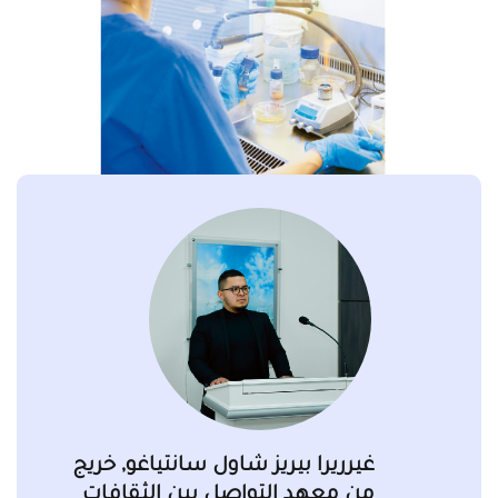
غيرريرا بيريز شاول سانتياغو, خريج
من معهد التواصل بين الثقافات