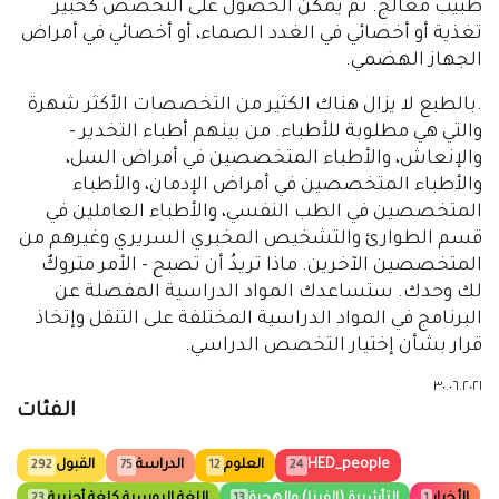
طبيب معالج. ثم يمكن الحصول على التخصص كخبير
تغذية أو أخصائي في الغدد الصماء، أو أخصائي في أمراض
الجهاز الهضمي.
.بالطبع لا يزال هناك الكثير من التخصصات الأكثر شهرة
والتي هي مطلوبة للأطباء. من بينهم أطباء التخدير -
والإنعاش، والأطباء المتخصصين في أمراض السل،
والأطباء المتخصصين في أمراض الإدمان، والأطباء
المتخصصين في الطب النفسي، والأطباء العاملين في
قسم الطوارئ والتشخيص المخبري السريري وغيرهم من
المتخصصين الآخرين. ماذا تريدُ أن تصبح - الأمر متروكٌ
لك وحدك. ستساعدك المواد الدراسية المفصلة عن
البرنامج في المواد الدراسية المختلفة على التنقل وإتخاذ
قرار بشأن إختيار التخصص الدراسي.
٣٠.٠٦.٢٠٢١
الفئات
HED_people
العلوم
الدراسة
القبول
292
75
12
24