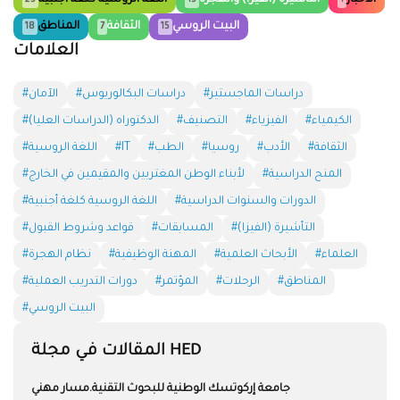
الأخبار
التأشيرة (الفيزا) والهجرة
اللغة الروسية كلغة أجنبية
23
13
1
البيت الروسي
الثقافة
المناطق
18
7
15
العلامات
#دراسات الماجستير
#دراسات البكالوريوس
#الآمان
#الكيمياء
#الفيزياء
#التصنيف
#الدكتوراه (الدراسات العليا)
#الثقافة
#الأدب
#روسيا
#الطب
#IT
#اللغة الروسية
#المنح الدراسية
#لأبناء الوطن المغتربين والمقيمين في الخارج
#الدورات والسنوات الدراسية
#اللغة الروسية كلغة أجنبية
#التأشيرة (الفيزا)
#المسابقات
#قواعد وشروط القبول
#العلماء
#الأبحاث العلمية
#المهنة الوظيفية
#نظام الهجرة
#المناطق
#الرحلات
#المؤتمر
#دورات التدريب العملية
#البيت الروسي
المقالات في مجلة HED
جامعة إركوتسك الوطنية للبحوث التقنية.مسار مهني