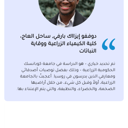
دوففو إيزااك بارفي, ساحل العاج،
كلية الكيمياء الزراعية ووقاية
النباتات
تم تحديد خياري – هو الدراسة في جامعة كوبانسك
الحكومية الزراعية – وذلك بفضل توصيات أصدقائي
ومعارفي الذين يدرسون في روسيا. أعجبتُ بالجامعة
الزراعية، أولاً وقبل كل شيء، من خلال أراضيها
الضخمة، والخضراء، والنظيفة، والتي يتم الإعتناء بها.
التالي
السا
١١.٠٧.٢٠٢٢