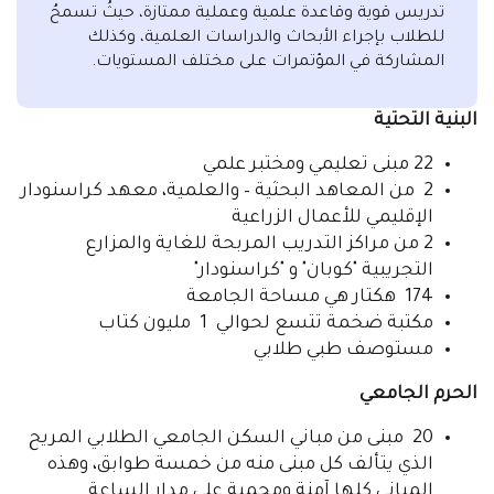
تدريس قوية وقاعدة علمية وعملية ممتازة، حيثُ تسمحُ
للطلاب بإجراء الأبحاث والدراسات العلمية، وكذلك
المشاركة في المؤتمرات على مختلف المستويات.
البنية التحتية
22 مبنى تعليمي ومختبر علمي
2 من المعاهد البحثية – والعلمية، معهد كراسنودار
الإقليمي للأعمال الزراعية
2 من مراكز التدريب المربحة للغاية والمزارع
التجريبية "كوبان" و "كراسنودار"
174 هكتار هي مساحة الجامعة
مكتبة ضخمة تتسع لحوالي 1 مليون كتاب
مستوصف طبي طلابي
الحرم الجامعي
20 مبنى من مباني السكن الجامعي الطلابي المريح
الذي يتألف كل مبنى منه من خمسة طوابق، وهذه
المباني كلها آمنة ومحمية على مدار الساعة