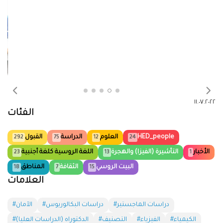
الفئات
HED_people
العلوم
الدراسة
القبول
292
75
12
24
الأخبار
التأشيرة (الفيزا) والهجرة
اللغة الروسية كلغة أجنبية
23
13
1
البيت الروسي
الثقافة
المناطق
18
7
15
العلامات
#دراسات الماجستير
#دراسات البكالوريوس
#الآمان
#الكيمياء
#الفيزياء
#التصنيف
#الدكتوراه (الدراسات العليا)
#الثقافة
#الأدب
#روسيا
#الطب
#IT
#اللغة الروسية
#المنح الدراسية
#لأبناء الوطن المغتربين والمقيمين في الخارج
#الدورات والسنوات الدراسية
#اللغة الروسية كلغة أجنبية
#التأشيرة (الفيزا)
#المسابقات
#قواعد وشروط القبول
#العلماء
#الأبحاث العلمية
#المهنة الوظيفية
#نظام الهجرة
#المناطق
#الرحلات
#المؤتمر
#دورات التدريب العملية
#البيت الروسي