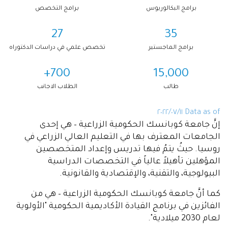
برامج البكالوريوس
برامج التخصص
27
35
برامج الماجستير
تخصص علمي في دراسات الدكتوراه
700+
15,000
طالب
الطلاب الاجانب
Data as of ١١‏/٠٧‏/٢٠٢٢
إنَّ جامعة كوبانسك الحكومية الزراعية – هي إحدى
الجامعات المعترف بها في التعليم العالي الزراعي في
روسيا. حيثُ يتمُ فيها تدريس وإعداد المتخصصين
المؤهلين تأهيلاً عالياً في التخصصات الدراسية
البيولوجية، والتقنية، والإقتصادية والقانونية.
كما أنَّ جامعة كوبانسك الحكومية الزراعية – هي من
الفائزين في برنامج القيادة الأكاديمية الحكومية "الأولوية
لعام 2030 ميلادية".