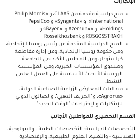
الإنجازات
منح دراسية مقدمة من CLAAS، و «Philip Morris
International» و «Syngenta» و «PepsiCo
Holdings» و ««Azersun و «Bayer» و
ROSGOSSTRAKH و Rosselkhozbank
المنح الدراسية المقدمة من رئيس روسيا الإتحادية،
ومن حكومة روسيا الإتحادية، ومن إدارة مقاطعة
كراسنودار، ومن المجلس الأكاديمي للجامعة،
وصندوق المؤسسات الخيرية، ومن المؤسسة
الروسية للأبحاث الأساسية على العمل العلمي
النشط.
ميداليات المعارض الزراعية الصناعية الدولية،
«Agrorus»، و "الخريف الذهبي"، والصالون الدولي
للإبتكارات والإختراعات "الوقت الجديد"
القسم التحضيري للمواطنين الأجانب
التخصصات الدراسية: التخصصات الطبية - والبيولوجية،
الهندسية – والتقنية، العلوم الطبيعية، والإقتصادية