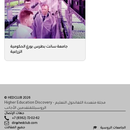
© HEDCLUB 2026
Higher Education Discovery – مجلة متعددة اللغاتحول التعليم
الروسيللمتقدمين الأجانب
جهات الإتصال
+7 (8362) 72-02-62
dir@hedclub.com
جميع المقالات
الجامعات الروسية
اللغة الروسية كلغة أجنبية
مناطقروسيا
جميع إصدارات المجلة
القبول
الأخبار
التأشيرة (الفيزا) والهجرة
الشركاء
الدراسة
اتفاقية المستخدم
العلوم
السرية
HED_people
HED
البيت الروسي
المناطق
الثقافة