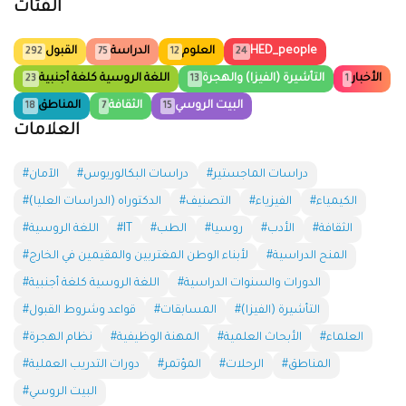
الفئات
HED_people
العلوم
الدراسة
القبول
292
75
12
24
الأخبار
التأشيرة (الفيزا) والهجرة
اللغة الروسية كلغة أجنبية
23
13
1
البيت الروسي
الثقافة
المناطق
18
7
15
العلامات
#دراسات الماجستير
#دراسات البكالوريوس
#الآمان
#الكيمياء
#الفيزياء
#التصنيف
#الدكتوراه (الدراسات العليا)
#الثقافة
#الأدب
#روسيا
#الطب
#IT
#اللغة الروسية
#المنح الدراسية
#لأبناء الوطن المغتربين والمقيمين في الخارج
#الدورات والسنوات الدراسية
#اللغة الروسية كلغة أجنبية
#التأشيرة (الفيزا)
#المسابقات
#قواعد وشروط القبول
#العلماء
#الأبحاث العلمية
#المهنة الوظيفية
#نظام الهجرة
#المناطق
#الرحلات
#المؤتمر
#دورات التدريب العملية
#البيت الروسي