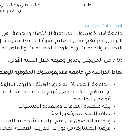
طالب
طالب أجنبي وطالب في
من 25 دولة في العالم
Data as of ١١‏/٠٧‏/٢٠٢٢
جامعة فلاديفوستوك الحكومية للإقتصاد والخدمة – هي جا
الروسي، مع نهج عملي للتعليم. تقومُ الجامعة بتدريب وإ
التجارية، والخدمات، وتكنولوجيا المعلومات، والعلوم القا
95 ٪ من الخريجين يجدون وظيفة خلال السنة الأولى.
لماذا الدراسة في جامعة فلاديفوستوك الحكومية للإقتص
الجامعة "المحلية" –تم خلق وتهيئة الظروف اللازمة
في بيتهم: سكن جامعي مُريح للطلاب، موقع الجامعة 
مُوظفي الجامعة
بيئة متعددة الثقافات ومتعددة الجنسيات
حياة طلابية مشرقة ورائعة
إمكانية الحصول على منح دراسية شخصية للمشاركة
فرصة المشاركة في دورات التدريب العملية المجاني