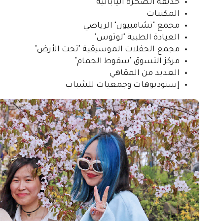
حديقة الصخرة اليابانية
المكتبات
مجمع "تشامبيون" الرياضي
العيادة الطبية "لوتوس"
مجمع الحفلات الموسيقية "تحت الأرض"
مركز التسوق "سقوط الحمام"
العديد من المقاهي
إستوديوهات وجمعيات للشباب
التالي
المنح الدراسية
الطلاب الأجانب الذين يدرسون ضمن حصة المقاعد الدراس
مضمونة – يحصلون على مبلغ مالي 1900 روبل.
يحصلُ جميع الطلاب الأجانب الذين يدرسون مجاناً في ج
الذين نجحوا في جميع المواد الدراسية على منحة شهرية ع
بتقدير "ممتاز" – يحصلون على مبلغ مالي 8000 روبل