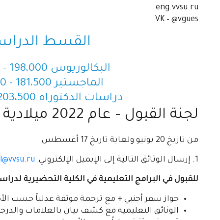
eng.vvsu.ru
VK – @vgues
القسط الدراس
البكالوريوس 198،000 - 324،500 روبل روسي
الماجستير 181،500 - 203،500 روبل روسي
دراسات الدكتوراه 203،500 - 253،000 روبل روسي
لجنة القبول – عام 2022 ميلادية
من تاريخ 20 يونيو ولغاية تاريخ 17 أغسطس
1. إرسال الوثائق التالية إلى الإيميل الإلكتروني:
l@vvsu.ru
للقبول في البرامج التعليمية في الكلية التحضيرية لدراس
جواز سفر أجنبي + مع ترجمة موثقة عدلياً حسب ال
الوثائق التعليمية مع كشف بيان بالعلامات والد