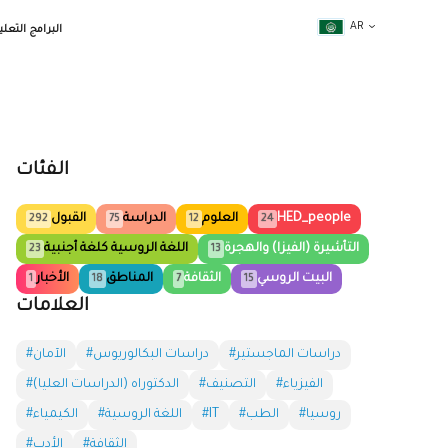
AR
البرامج التعلي
الفئات
HED_people
العلوم
الدراسة
القبول
292
75
12
24
التأشيرة (الفيزا) والهجرة
اللغة الروسية كلغة أجنبية
23
13
البيت الروسي
الثقافة
المناطق
الأخبار
1
18
7
15
العلامات
#دراسات الماجستير
#دراسات البكالوريوس
#الآمان
#الفيزياء
#التصنيف
#الدكتوراه (الدراسات العليا)
#روسيا
#الطب
#IT
#اللغة الروسية
#الكيمياء
#الثقافة
#الأدب