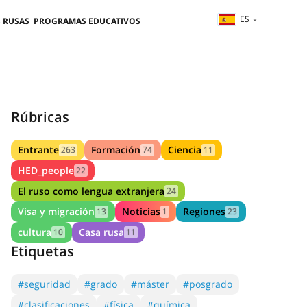
ES
 RUSAS
PROGRAMAS EDUCATIVOS
Rúbricas
Entrante
Formación
Ciencia
263
74
11
HED_people
22
El ruso como lengua extranjera
24
Visa y migración
Noticias
Regiones
13
1
23
cultura
Casa rusa
10
11
Etiquetas
#seguridad
#grado
#máster
#posgrado
#clasificaciones
#física
#química