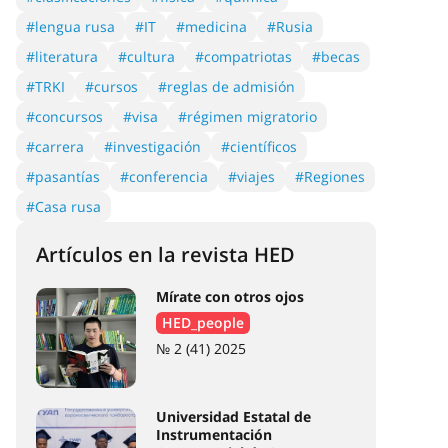
#lengua rusa
#IT
#medicina
#Rusia
#literatura
#cultura
#compatriotas
#becas
#TRKI
#cursos
#reglas de admisión
#concursos
#visa
#régimen migratorio
#carrera
#investigación
#científicos
#pasantías
#conferencia
#viajes
#Regiones
#Casa rusa
Artículos en la revista HED
Mírate con otros ojos
HED_people
№ 2 (41) 2025
Universidad Estatal de
Instrumentación