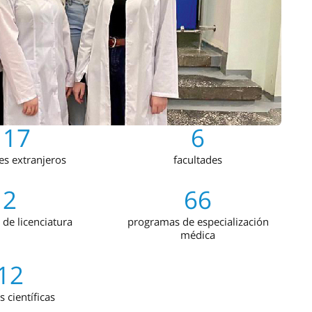
117
6
es extranjeros
facultades
2
66
de licenciatura
programas de especialización
médica
12
s científicas