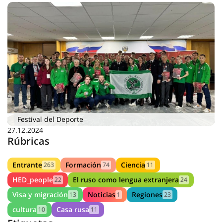
Festival del Deporte
27.12.2024
Rúbricas
Entrante
Formación
Ciencia
263
74
11
HED_people
El ruso como lengua extranjera
22
24
Visa y migración
Noticias
Regiones
13
1
23
cultura
Casa rusa
10
11