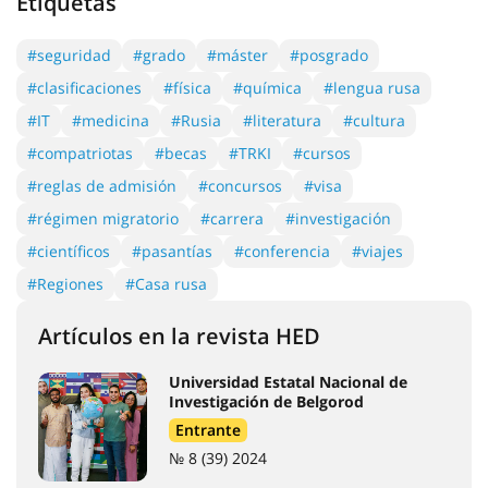
Etiquetas
#seguridad
#grado
#máster
#posgrado
#clasificaciones
#física
#química
#lengua rusa
#IT
#medicina
#Rusia
#literatura
#cultura
#compatriotas
#becas
#TRKI
#cursos
#reglas de admisión
#concursos
#visa
#régimen migratorio
#carrera
#investigación
#científicos
#pasantías
#conferencia
#viajes
#Regiones
#Casa rusa
Artículos en la revista HED
Universidad Estatal Nacional de
Investigación de Belgorod
Entrante
№ 8 (39) 2024