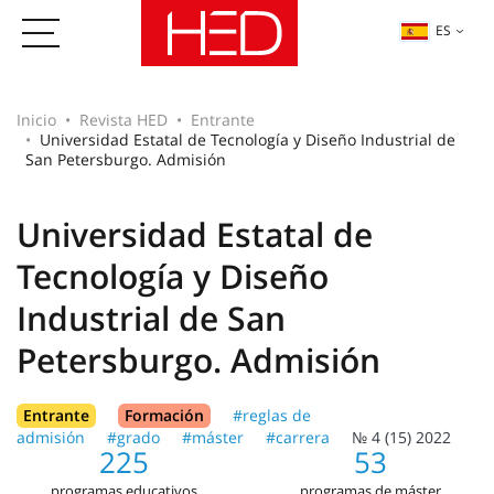
ES
Inicio
Revista HED
Entrante
Universidad Estatal de Tecnología y Diseño Industrial de
San Petersburgo. Admisión
Universidad Estatal de
Tecnología y Diseño
Industrial de San
Petersburgo. Admisión
Entrante
Formación
#reglas de
admisión
#grado
#máster
#carrera
№ 4 (15) 2022
225
53
programas educativos
programas de máster