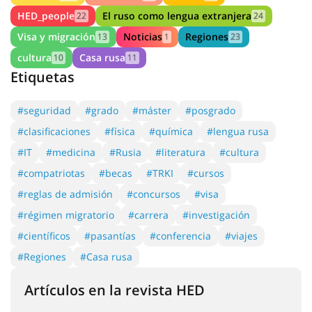
HED_people
El ruso como lengua extranjera
22
24
Visa y migración
Noticias
Regiones
13
1
23
cultura
Casa rusa
10
11
Etiquetas
#seguridad
#grado
#máster
#posgrado
#clasificaciones
#física
#química
#lengua rusa
#IT
#medicina
#Rusia
#literatura
#cultura
#compatriotas
#becas
#TRKI
#cursos
#reglas de admisión
#concursos
#visa
#régimen migratorio
#carrera
#investigación
#científicos
#pasantías
#conferencia
#viajes
#Regiones
#Casa rusa
Artículos en la revista HED