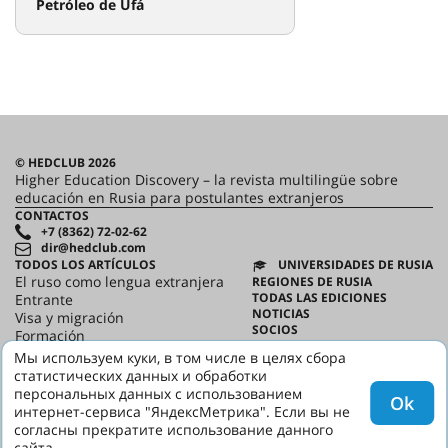
Petróleo de Ufá
© HEDCLUB 2026
Higher Education Discovery – la revista multilingüe sobre
educación en Rusia para postulantes extranjeros
CONTACTOS
+7 (8362) 72-02-62
dir@hedclub.com
TODOS LOS ARTÍCULOS
UNIVERSIDADES DE RUSIA
El ruso como lengua extranjera
REGIONES DE RUSIA
TODAS LAS EDICIONES
Entrante
NOTICIAS
Visa y migración
SOCIOS
Formación
ACUERDO DE USUARIO
Ciencia
Мы используем куки, в том числе в целях сбора
CONFIDENCIALIDAD
HED_people
статистических данных и обработки
HED
Casa rusa
персональных данных с использованием
Ok
Regiones
интернет-сервиса "ЯндексМетрика". Если вы не
cultura
согласны прекратите использование данного
сайта.