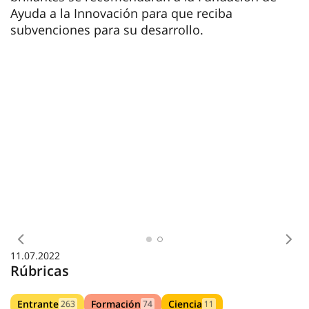
Ayuda a la Innovación para que reciba
subvenciones para su desarrollo.
Anterior
Sig
11.07.2022
Rúbricas
Entrante
Formación
Ciencia
263
74
11