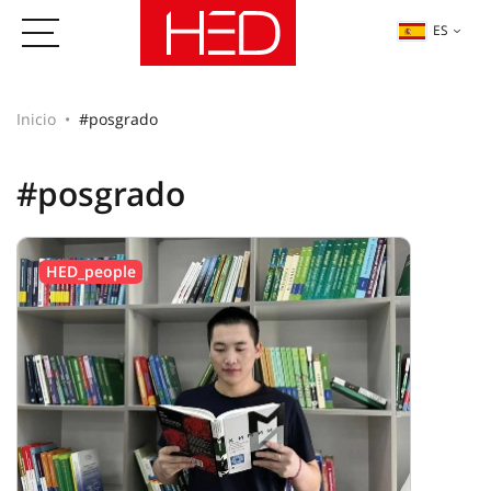
ES
Inicio
#posgrado
#posgrado
HED_people