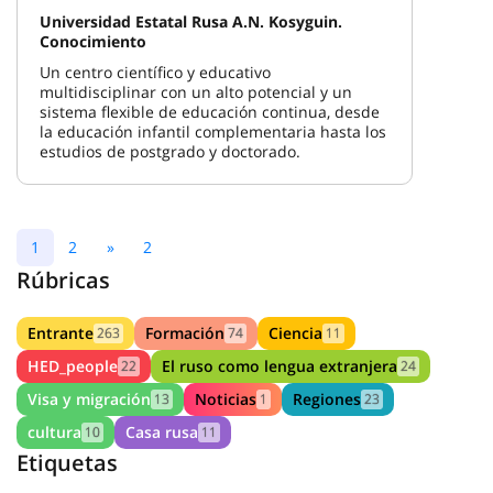
Universidad Estatal Rusa A.N. Kosyguin.
Conocimiento
Un centro científico y educativo
multidisciplinar con un alto potencial y un
sistema flexible de educación continua, desde
la educación infantil complementaria hasta los
estudios de postgrado y doctorado.
1
2
»
2
Rúbricas
Entrante
Formación
Ciencia
263
74
11
HED_people
El ruso como lengua extranjera
22
24
Visa y migración
Noticias
Regiones
13
1
23
cultura
Casa rusa
10
11
Etiquetas