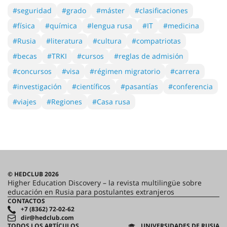
#seguridad
#grado
#máster
#clasificaciones
#física
#química
#lengua rusa
#IT
#medicina
#Rusia
#literatura
#cultura
#compatriotas
#becas
#TRKI
#cursos
#reglas de admisión
#concursos
#visa
#régimen migratorio
#carrera
#investigación
#científicos
#pasantías
#conferencia
#viajes
#Regiones
#Casa rusa
© HEDCLUB 2026
Higher Education Discovery – la revista multilingüe sobre
educación en Rusia para postulantes extranjeros
CONTACTOS
+7 (8362) 72-02-62
dir@hedclub.com
TODOS LOS ARTÍCULOS
UNIVERSIDADES DE RUSIA