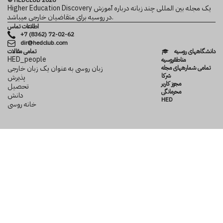
© HEDCLUB 2026
Higher Education Discovery یک مجله بین المللی چند زبانه درباره آموزش
در روسیه برای متقاضیان خارجی می­باشد.
اطلاعات تماس
+7 (8362) 72-02-62
dir@hedclub.com
دانشگاه­های روسیه
تمامی مقالات
HED_people
مناطقروسیه
تمامی شماره­های مجله
زبان روسی به عنوان یک زبان خارجی
شرکا
پذیرش
مجوز کاربر
تحصیل
محرمانگی
دانش
HED
خانه روسی