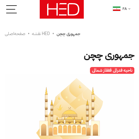
FA
جمهوری چچن
نقشه HED
صفحه‌اصلی
جمهوری چچن
ناحیه فدرالی قفقاز شمالی