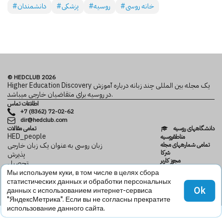
#خانه روسی
#روسیه
#پزشکی
#دانشمندان
© HEDCLUB 2026
Higher Education Discovery یک مجله بین المللی چند زبانه درباره آموزش
در روسیه برای متقاضیان خارجی می­باشد.
اطلاعات تماس
+7 (8362) 72-02-62
dir@hedclub.com
دانشگاه­های روسیه
تمامی مقالات
HED_people
مناطقروسیه
تمامی شماره­های مجله
زبان روسی به عنوان یک زبان خارجی
شرکا
پذیرش
مجوز کاربر
تحصیل
محرمانگی
دانش
Мы используем куки, в том числе в целях сбора
HED
خانه روسی
статистических данных и обработки персональных
Ok
данных с использованием интернет-сервиса
"ЯндексМетрика". Если вы не согласны прекратите
использование данного сайта.