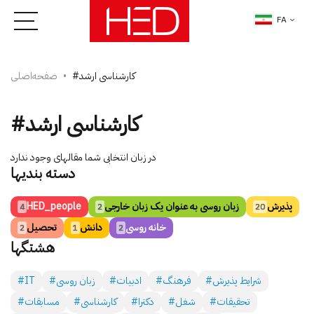
FA
#کارشناسی ارشد
صفحه‌اصلی
#کارشناسی ارشد
در زبان انتخابی شما مقاله­ای وجود ندارد
دسته بندی­ها
پذیرش
زبان روسی به عنوان یک زبان خارجی
HED_people
4
2
20
خانه روسی
دانش
تحصیل
2
1
2
هشتگ­ها
#شرایط پذیرش
#فرهنگ
#ادبیات
#زبان روسی
#IT
#تحقیقات
#شغل
#دکترا
#کارشناسی
#مسابقات