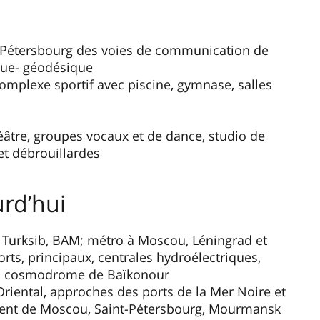
nt-Pétersbourg des voies de communication de
ique- géodésique
omplexe sportif avec piscine, gymnase, salles
théâtre, groupes vocaux et de danсe, studio de
t débrouillardes
urd’hui
b, Turksib, BAM; métro à Moscou, Léningrad et
ports, principaux, centrales hydroélectriques,
 du cosmodrome de Baïkonour
riental, approches des ports de la Mer Noire et
ment de Moscou, Saint-Pétersbourg, Mourmansk