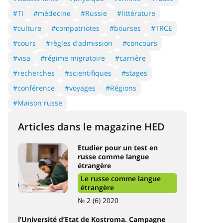
#TI
#médecine
#Russie
#littérature
#culture
#compatriotes
#bourses
#TRCE
#cours
#règles d'admission
#concours
#visa
#régime migratoire
#carrière
#recherches
#scientifiques
#stages
#conférence
#voyages
#Régions
#Maison russe
Articles dans le magazine HED
Etudier pour un test en
russe comme langue
étrangère
Le russe comme langue
étrangère
№ 2 (6) 2020
l’Université d’Etat de Kostroma. Campagne