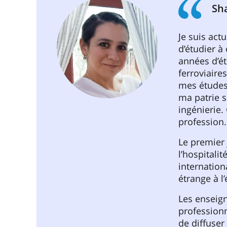
Sh
Je suis act
d’étudier à
années d’ét
ferroviaire
mes études
ma patrie 
ingénierie. 
profession.
Le premier 
l’hospitali
internation
étrange à l
Les enseign
professionn
de diffuser