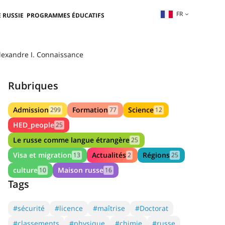
FR
 RUSSIE
PROGRAMMES ÉDUCATIFS
Alexandre I. Connaissance
Rubriques
Admission
Formation
Science
299
77
12
HED_people
25
Le russe comme langue étrangère
25
Visa et migration
Actualités
Régions
13
2
25
culture
Maison russe
10
16
Tags
#sécurité
#licence
#maîtrise
#Doctorat
#classements
#physique
#chimie
#russe